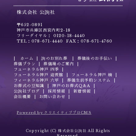
株式会社 公詢社
〒652-0891
神戸市兵庫区西宮内町2-18
フリーダイヤル： 0120-18-4440
TEL：078-671-4440 FAX：078-671-4760
ホーム
詢のお別れ葬
葬儀後のお手伝い
葬儀プラン
葬儀場のご案内
フューネラル神戸 四季
フューネラル神戸 迎賓館
フューネラル神戸 楠
フィーネラル神戸 六甲
葬儀生前予約システム
お葬式の豆知識
神戸のお葬式Q&A
公詢社ブログ
採用情報
新着情報
会社概要
お問い合わせ
Powered by クリエイティブプロCMS
Copyright (C) 株式会社公詢社 All Rights
Reserved.