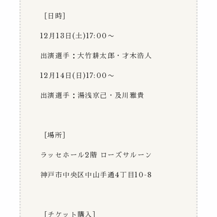
［日時］
12
月
13
日
(
土
)17:00
〜
出演選手：大竹耕太郎・才木浩人
12
月
14
日
(
日
)17:00
〜
出演選手：湯浅京己・及川雅貴
［場所］
ラッセホール
2
階 ローズサルーン
神戸市中央区中山手通
4
丁目
10-8
［チケット購入］