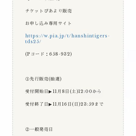
チケットぴあより販売
お申し込み専用サイト
https://w.pia.jp/t/hanshintigers-
tds25/
(P
コード：
658-932)
①先行販売
(
抽選
)
受付開始日
11
月
8
日
(
土
)12:00
から
▶
︎
受付終了日
11
月
16
日
(
日
)23:59
まで
▶
︎
②一般発売日