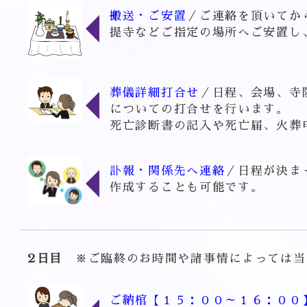
搬送・ご安置
／ご連絡を頂いてか
提寺などご指定の場所へご安置し
葬儀詳細打合せ
／日程、会場、寺
についての打合せを行います。
死亡診断書の記入や死亡届、火葬
訃報・関係先へ連絡
／日程が決ま
作成することも可能です。
2日目
※ご臨終のお時間や諸事情によっては
ご納棺【１５：００～１６：００