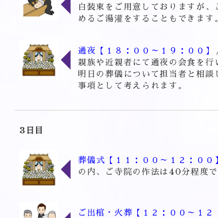
白装束をご用意しておりますが、
めるご湯灌をすることもできます
通夜【１８：００～１９：００】
親族や近親者にて通夜の会食を行
明日の葬儀について担当者と相談
事項として考えられます。
3日目
葬儀式【１１：００～１２：００
の内、ご寺院の作法は40分程度
ご出棺・火葬【１２：００～１２