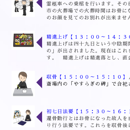
霊柩車への乗棺を行います。その
市の火葬場での火葬時間はお骨に
のお顔を見てのお別れが出来ませ
精進上げ【１３：００～１４：３
精進上げは四十九日という中陰期
の」が出されました。現在はこれ
す。 精進上げは精進落とし、直
収骨【１５：００～１５：１０】
斎場内の「やすらぎの碑」で合祀
初七日法要【１５：３０～１６：
還骨勤行とはお骨になった故人を
り行う法要です。これらを収骨後