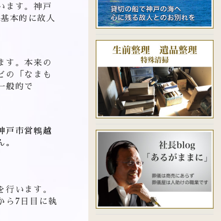
います。
神戸
は基本的に故人
ます。本来の
どの「なまも
一般的で
神戸市営鵯越
ん。
を行います。
から7日目に執