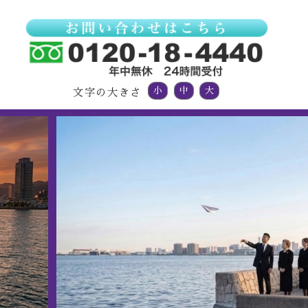
小
中
大
文字の大きさ