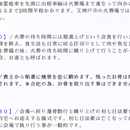
後霊柩車を先頭に出棺車輌は火葬場まで連なって向か
なるまで2時間半程かかります。又神戸市の火葬場で
ん。
０】
／火葬の待ち時間には精進上げという会食を行い
間を終え、食生活も日常に戻る区切りとして肉や魚な
を葬儀の後、火葬の待ち時間に繰り上げて行うことが
会、お斎とも呼ばれます。
／喪主から順番に焼骨を壺に納めます。残ったお骨は
されます。※合祀の為、お骨を取り出す事はできませ
３０】
／会場へ戻り還骨勤行と繰り上げの初七日法要
自宅へお迎えする儀式です。初七日法要は亡くなって
に会場で執り行う事が一般的です。