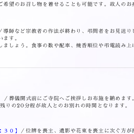
ご希望のお召し物を着せることも可能です。故人のお
。
／導師など宗教者の作法が終わり、弔問者をお見送り
います。
しましょう。食事の数や配車、焼香順位や弔電読み上
】
／葬儀開式前にご寺院へご挨拶しお布施を納めます
で残りの20分程が故人とのお別れの時間となります。
：３０】
／位牌を喪主、遺影や花束を喪主に次ぐ方が