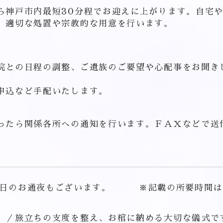
ら神戸市内最短30分程でお迎えに上がります。自宅
、適切な処置や宗教的な用意を行います。
院との日程の調整、ご遺族のご要望や心配事をお聞き
申込など手配いたします。
ったら関係各所への通知を行います。ＦＡＸなどで送
当日のお通夜もございます。 ※記載の所要時間は
】
／旅立ちの支度を整え、お棺に納める大切な儀式で