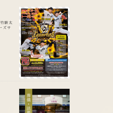
大竹耕太
ローズサ