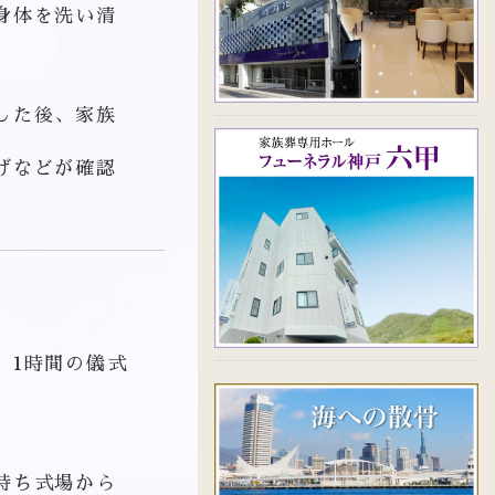
身体を洗い清
した後、家族
げなどが確認
。1時間の儀式
持ち式場から