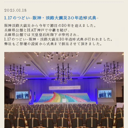
2025.01.18
1.17のつどい-阪神・淡路大震災30年追悼式典-
阪神淡路大震災から今年で節目の30年を迎えました。
兵庫県公館とHAT神戸で中継を結び、
兵庫県公館では天皇皇后両陛下が参列され、
1.17のつどい-阪神・淡路大震災30年追悼式典が行われました。
弊社もご祭壇の設営から式典まで担当させて頂きました。